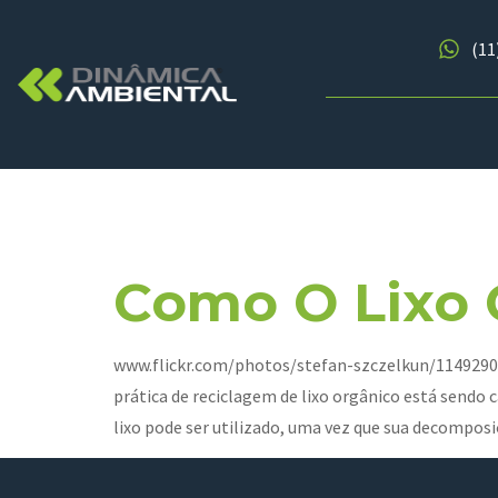
(11
Dia:
24 De
Como O Lixo 
www.flickr.com/photos/stefan-szczelkun/1149290144
prática de reciclagem de lixo orgânico está sendo 
lixo pode ser utilizado, uma vez que sua decompos