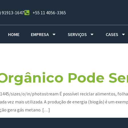
) 91913-1647
+55 11 4056-3365
HOME
EMPRESA
SERVIÇOS
CASES
 Setembro De
Orgânico Pode Se
5/sizes/o/in/photostream É possível reciclar alimentos, folhas 
cada vez mais utilizada. A produção de energia (biogás) é um exem
ição gera gás metano. […]