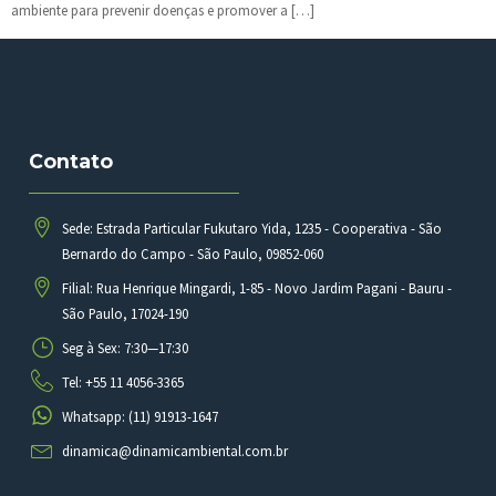
ambiente para prevenir doenças e promover a […]
Contato
Sede: Estrada Particular Fukutaro Yida, 1235 - Cooperativa - São
Bernardo do Campo - São Paulo, 09852-060
Filial: Rua Henrique Mingardi, 1-85 - Novo Jardim Pagani - Bauru -
São Paulo, 17024-190
Seg à Sex: 7:30—17:30
Tel: +55 11 4056-3365
Whatsapp: (11) 91913-1647
dinamica@dinamicambiental.com.br