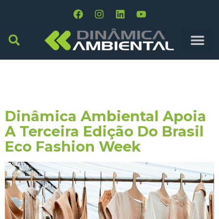
Dia:
11 De Novembro
De 2019
Dinâmica Ambiental Apoia
A Terceira Edição Do Brasil
Eco Fashion Week