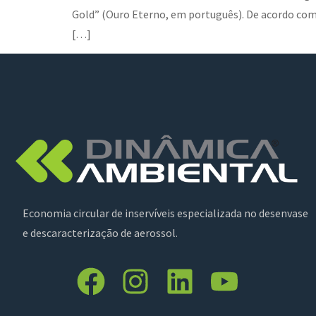
Gold” (Ouro Eterno, em português). De acordo com 
[…]
Economia circular de inservíveis especializada no desenvase
e descaracterização de aerossol.