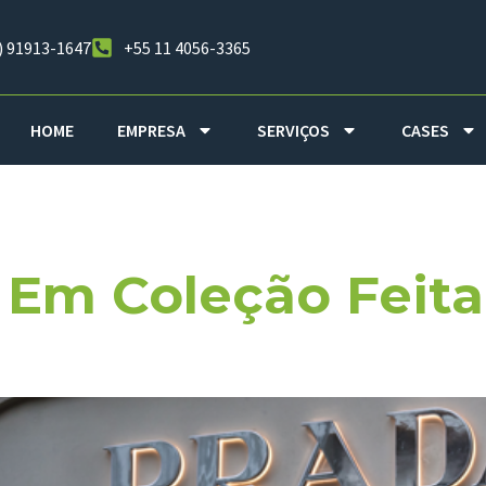
) 91913-1647
+55 11 4056-3365
HOME
EMPRESA
SERVIÇOS
CASES
 Novembro De
 Em Coleção Feit