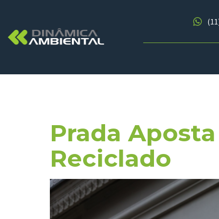
(11
Dia:
15 De
Prada Aposta
Reciclado