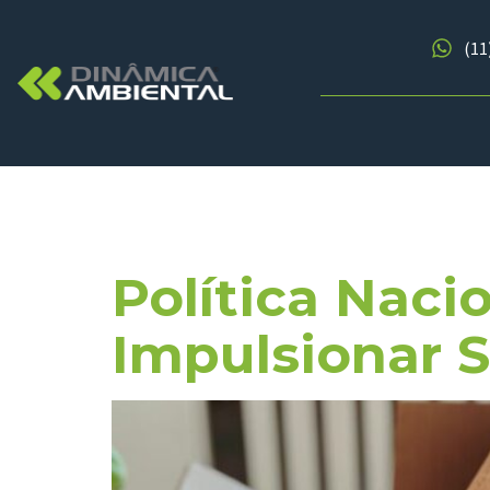
(11
Dia:
28 De
Política Naci
Impulsionar S