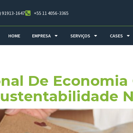
) 91913-1647
+55 11 4056-3365
HOME
EMPRESA
SERVIÇOS
CASES
 Junho De 20
onal De Economia 
ustentabilidade N