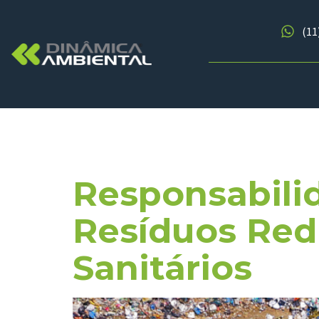
(11
Tag:
ABRE
Responsabili
Resíduos Red
Sanitários