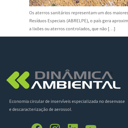
Os aterros sanitários representam um dos maiores 
Resíduos Especiais (ABRELPE), o país gera aproxim
a lixões ou aterros controlados, que não […]
Economia circular de inservíveis especializada no desenvase
e descaracterização de aerossol.