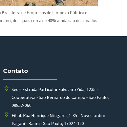
 Brasileira de Empresas de Limpeza Pública e
 ano, dos quais cerca de 40% ainda são destinados
Contato
Sede: Estrada Particular Fukutaro Yida, 1235 -
Cooperativa - São Bernardo do Campo - São Paulo,
09852-060
Filial: Rua Henrique Mingardi, 1-85 - Novo Jardim
Pagani - Bauru - São Paulo, 17024-190