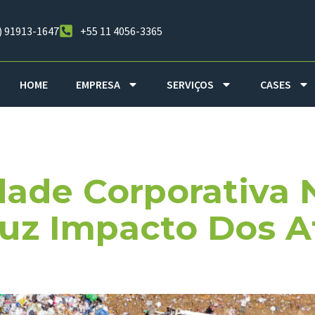
) 91913-1647
+55 11 4056-3365
HOME
EMPRESA
SERVIÇOS
CASES
LPE
dade Corporativa 
uz Impacto Dos A