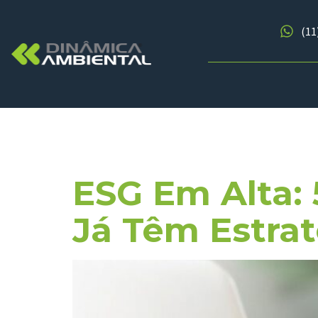
(11
Tag:
Agro
ESG Em Alta: 
Já Têm Estrat