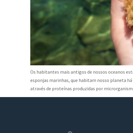
Os habitantes mais antigos de nossos oceanos est
esponjas marinhas, que habitam nosso planeta há
através de proteínas produzidas por microrganism