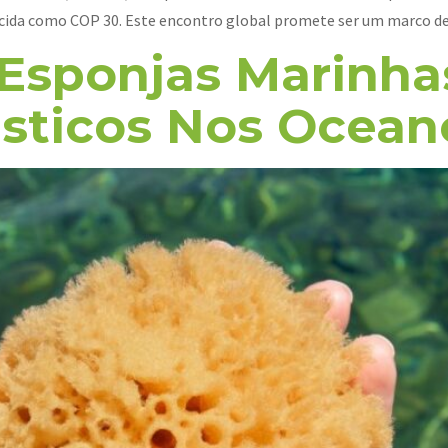
ida como COP 30. Este encontro global promete ser um marco dec
 Esponjas Marin
ásticos Nos Ocean