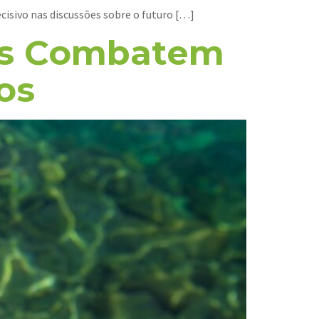
isivo nas discussões sobre o futuro […]
has Combatem
os