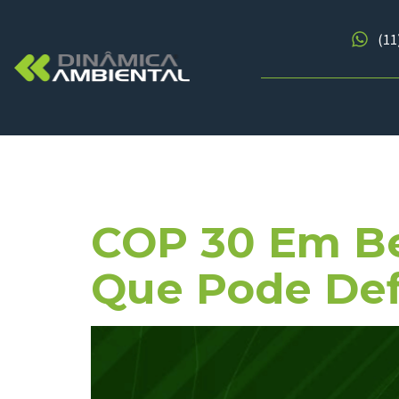
(11
Tag:
Biodi
COP 30 Em Be
Que Pode Def