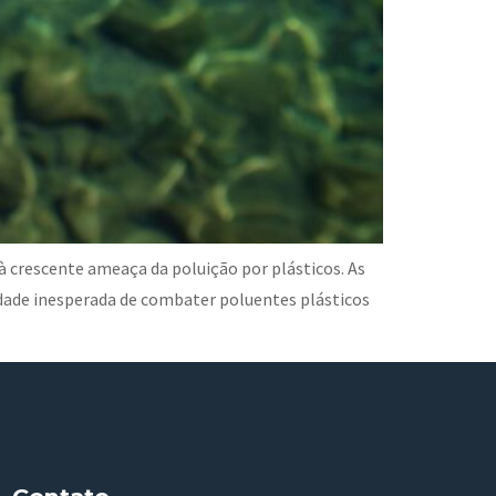
 crescente ameaça da poluição por plásticos. As
ade inesperada de combater poluentes plásticos