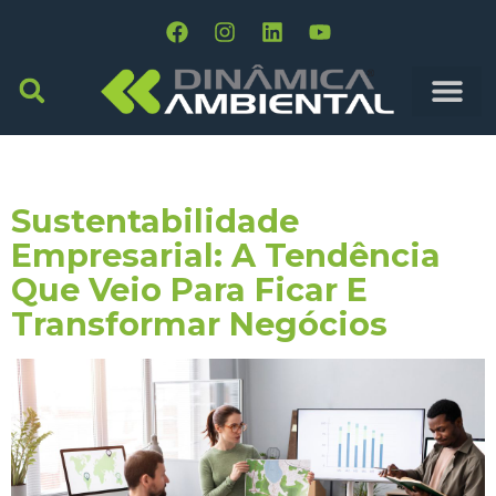
Tag:
Box 1824
Sustentabilidade
Empresarial: A Tendência
Que Veio Para Ficar E
Transformar Negócios