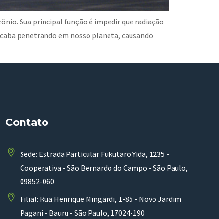
ônio. Sua principal função é impedir que radiação
 acaba penetrando em nosso planeta, causando
Contato
Sede: Estrada Particular Fukutaro Yida, 1235 -
Cooperativa - São Bernardo do Campo - São Paulo,
09852-060
Filial: Rua Henrique Mingardi, 1-85 - Novo Jardim
Pagani - Bauru - São Paulo, 17024-190