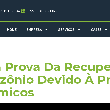
) 91913-1647
+55 11 4056-3365
HOME
EMPRESA
SERVIÇOS
CASES
da De Ozoni
 Prova Da Recup
ônio Devido À Pr
micos