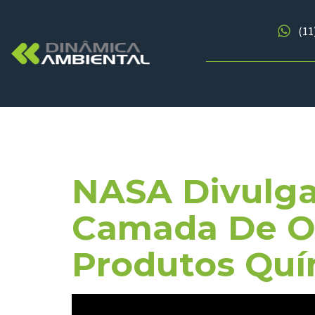
(11
Tag:
Cama
NASA Divulga
Camada De Oz
Produtos Quí