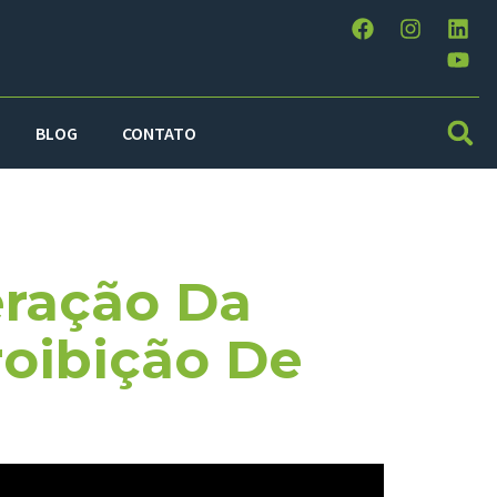
BLOG
CONTATO
o
eração Da
oibição De