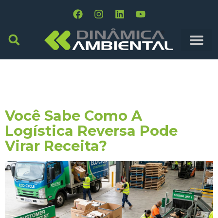
Tag:
Capilaridade
Logística
Você Sabe Como A
Logística Reversa Pode
Virar Receita?