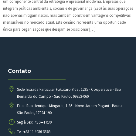
um componente central da estratégia empresarial moderna. Empresas que
integram práticas ambientais, sociais e de governança (ESG) às suas operações
não apenas mitigam riscos, mas também constroem vantagens competitivas
mensuráveis no mercado atual. Este cenário representa uma oportunidade
única para organizações que desejam se posicionar […]
Contato
Sede: Estrada Particular Fukutaro Yida, 1235 - Cooperativa - São
Bernardo do Campo - São Paulo, 09852-060
Filial: Rua Henrique Mingardi, 1-85 - Novo Jardim Pagani - Bauru -
São Paulo, 17024-190
Seg à Sex: 7:30—17:30
Tel: +55 11 4056-3365