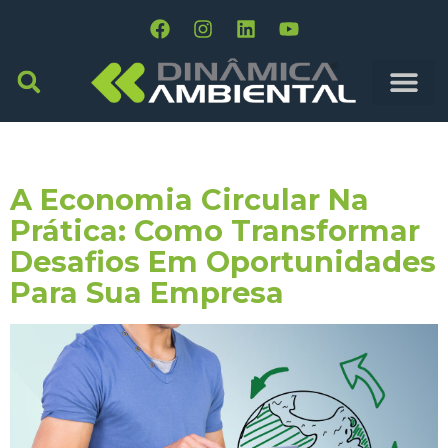
Tag:
Carbono Neutro
A Economia Circular Na
Prática: Como Transformar
Desafios Em Oportunidades
Para Sua Empresa