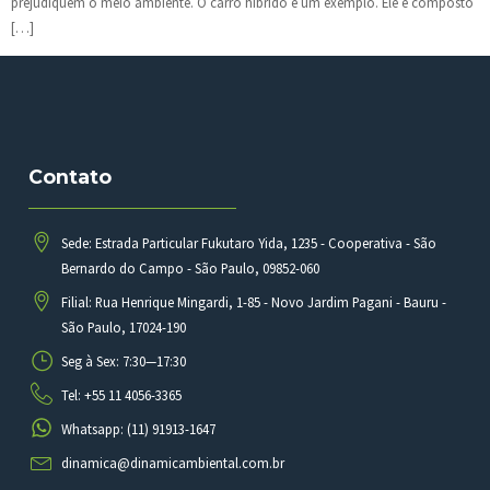
prejudiquem o meio ambiente. O carro híbrido é um exemplo. Ele é composto
[…]
Contato
Sede: Estrada Particular Fukutaro Yida, 1235 - Cooperativa - São
Bernardo do Campo - São Paulo, 09852-060
Filial: Rua Henrique Mingardi, 1-85 - Novo Jardim Pagani - Bauru -
São Paulo, 17024-190
Seg à Sex: 7:30—17:30
Tel: +55 11 4056-3365
Whatsapp: (11) 91913-1647
dinamica@dinamicambiental.com.br