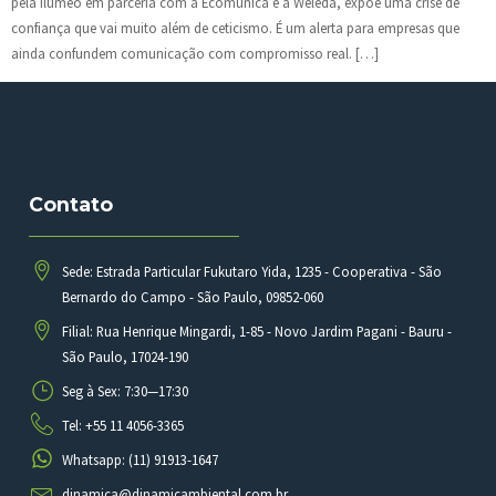
pela Ilumeo em parceria com a Ecomunica e a Weleda, expõe uma crise de
confiança que vai muito além de ceticismo. É um alerta para empresas que
ainda confundem comunicação com compromisso real. […]
Contato
Sede: Estrada Particular Fukutaro Yida, 1235 - Cooperativa - São
Bernardo do Campo - São Paulo, 09852-060
Filial: Rua Henrique Mingardi, 1-85 - Novo Jardim Pagani - Bauru -
São Paulo, 17024-190
Seg à Sex: 7:30—17:30
Tel: +55 11 4056-3365
Whatsapp: (11) 91913-1647
dinamica@dinamicambiental.com.br