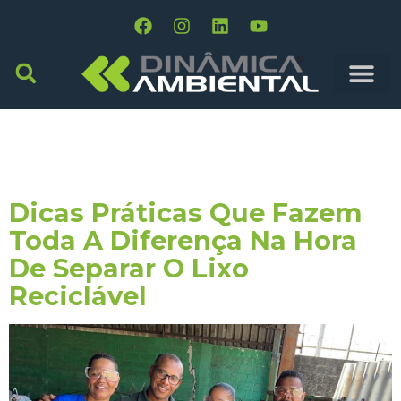
Tag:
Consultoria
Reciclagem
Dicas Práticas Que Fazem
Toda A Diferença Na Hora
De Separar O Lixo
Reciclável