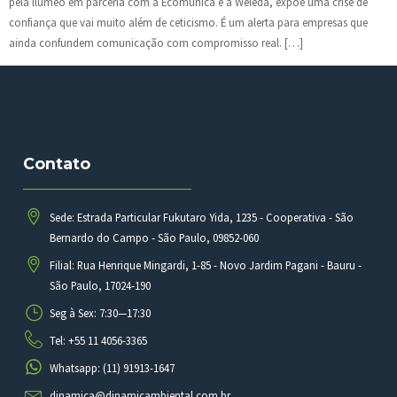
pela Ilumeo em parceria com a Ecomunica e a Weleda, expõe uma crise de
confiança que vai muito além de ceticismo. É um alerta para empresas que
ainda confundem comunicação com compromisso real. […]
Contato
Sede: Estrada Particular Fukutaro Yida, 1235 - Cooperativa - São
Bernardo do Campo - São Paulo, 09852-060
Filial: Rua Henrique Mingardi, 1-85 - Novo Jardim Pagani - Bauru -
São Paulo, 17024-190
Seg à Sex: 7:30—17:30
Tel: +55 11 4056-3365
Whatsapp: (11) 91913-1647
dinamica@dinamicambiental.com.br