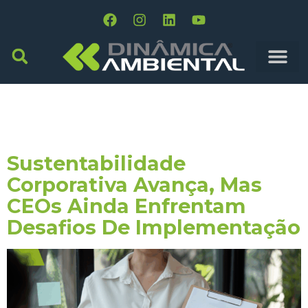
Tag:
Departamentos
Sustentáveis
Sustentabilidade
Corporativa Avança, Mas
CEOs Ainda Enfrentam
Desafios De Implementação