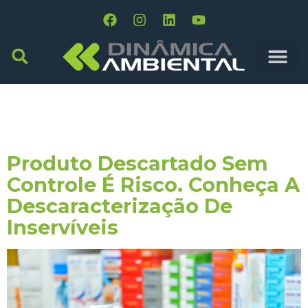
Tag:
Descarte
Industrial
Produto Descartado Sem
Controle É Risco. Conheça A
Descaracterização De
Inservíveis