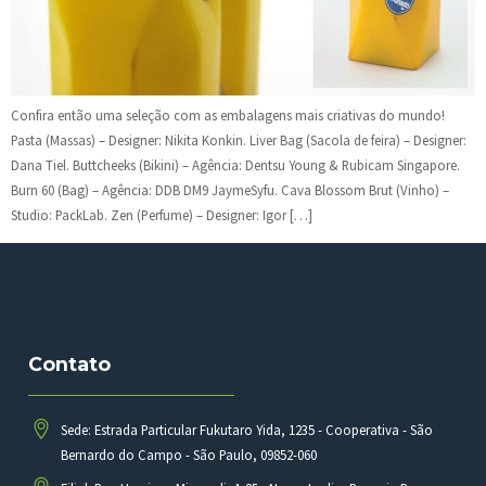
Confira então uma seleção com as embalagens mais criativas do mundo!
Pasta (Massas) – Designer: Nikita Konkin. Liver Bag (Sacola de feira) – Designer:
Dana Tiel. Buttcheeks (Bikini) – Agência: Dentsu Young & Rubicam Singapore.
Burn 60 (Bag) – Agência: DDB DM9 JaymeSyfu. Cava Blossom Brut (Vinho) –
Studio: PackLab. Zen (Perfume) – Designer: Igor […]
Contato
Sede: Estrada Particular Fukutaro Yida, 1235 - Cooperativa - São
Bernardo do Campo - São Paulo, 09852-060