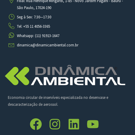
Filial: Rua Henrique Mingardi, 1-85 - Novo Jardim Pagani - Bauru -
São Paulo, 17024-190
Seg à Sex: 7:30—17:30
Tel: +55 11 4056-3365
Whatsapp: (11) 91913-1647
dinamica@dinamicambiental.com.br
Economia circular de inservíveis especializada no desenvase e
descaracterização de aerossol.