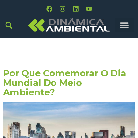
Tag:
Dia Do Meio
Ambiente
Por Que Comemorar O Dia
Mundial Do Meio
Ambiente?