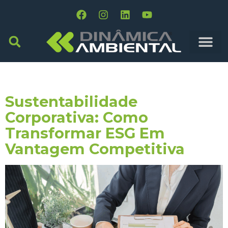
Tag:
Disclosure ESG
Sustentabilidade
Corporativa: Como
Transformar ESG Em
Vantagem Competitiva