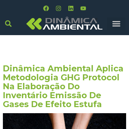
Tag:
Fatores
Diferenciados
Dinâmica Ambiental Aplica
Metodologia GHG Protocol
Na Elaboração Do
Inventário Emissão De
Gases De Efeito Estufa