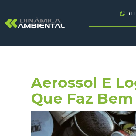
(11
Tag:
Fidel
Aerossol E Lo
Que Faz Bem 