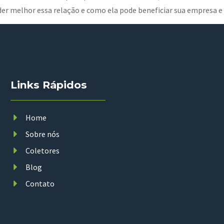
er melhor essa relação e como ela pode beneficiar sua empresa e 
Links Rápidos
Home
Sobre nós
Coletores
Blog
Contato