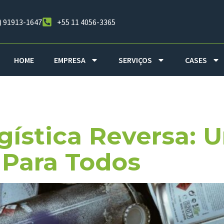
) 91913-1647
+55 11 4056-3365
HOME
EMPRESA
SERVIÇOS
CASES
ização De Cli
gística Reversa:
Para Todos