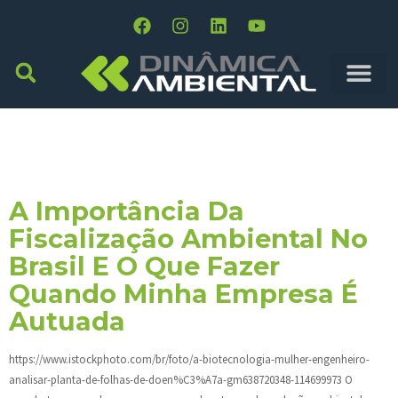
Tag:
Fiscalização
Ambiental
A Importância Da
Fiscalização Ambiental No
Brasil E O Que Fazer
Quando Minha Empresa É
Autuada
https://www.istockphoto.com/br/foto/a-biotecnologia-mulher-engenheiro-
analisar-planta-de-folhas-de-doen%C3%A7a-gm638720348-114699973 O