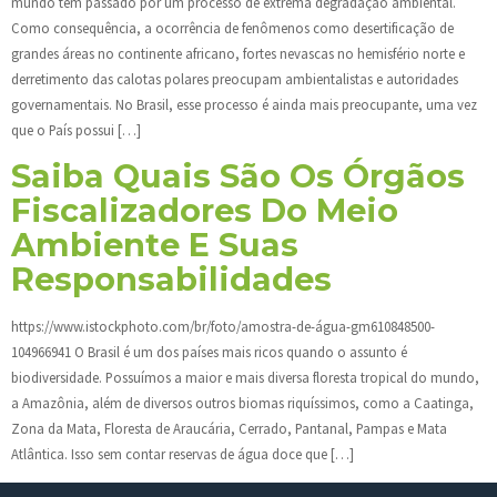
mundo tem passado por um processo de extrema degradação ambiental.
Como consequência, a ocorrência de fenômenos como desertificação de
grandes áreas no continente africano, fortes nevascas no hemisfério norte e
derretimento das calotas polares preocupam ambientalistas e autoridades
governamentais. No Brasil, esse processo é ainda mais preocupante, uma vez
que o País possui […]
Saiba Quais São Os Órgãos
Fiscalizadores Do Meio
Ambiente E Suas
Responsabilidades
https://www.istockphoto.com/br/foto/amostra-de-água-gm610848500-
104966941 O Brasil é um dos países mais ricos quando o assunto é
biodiversidade. Possuímos a maior e mais diversa floresta tropical do mundo,
a Amazônia, além de diversos outros biomas riquíssimos, como a Caatinga,
Zona da Mata, Floresta de Araucária, Cerrado, Pantanal, Pampas e Mata
Atlântica. Isso sem contar reservas de água doce que […]