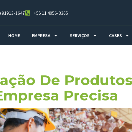
) 91913-1647
+55 11 4056-3365
HOME
EMPRESA
SERVIÇOS
CASES
o Empresaria
zação De Produtos
Empresa Precisa