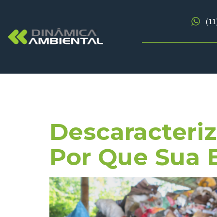
(11
Tag:
Gestã
Descaracteri
Por Que Sua 