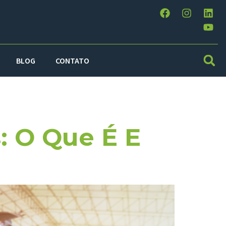
BLOG
CONTATO
l
: O Que É E