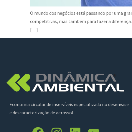
O mundo dos negócios está passando por uma gra
competitivas, mas também para fazer a diferença. 
[…]
Economia circular de inservíveis especializada no desenvase
e descaracterização de aerossol.