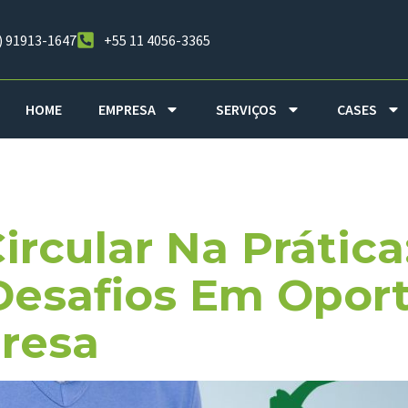
) 91913-1647
+55 11 4056-3365
HOME
EMPRESA
SERVIÇOS
CASES
o Estratégica
ircular Na Prátic
Desafios Em Opor
resa