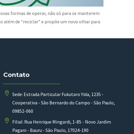
ovas formas de operar, não só para se manterem
o além de “reciclar” e propõe um novo olhar para
Contato
Sede: Estrada Particular Fukutaro Yida, 1235 -
Cooperativa - São Bernardo do Campo - São Paulo,
09852-060
Filial: Rua Henrique Mingardi, 1-85 - Novo Jardim
Pagani - Bauru - São Paulo, 17024-190