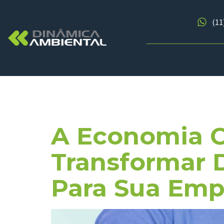
(11
Tag:
Gestã
A Economia C
Transformar 
Para Sua Emp