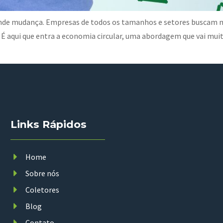
nde mudança. Empresas de todos os tamanhos e setores buscam n
É aqui que entra a economia circular, uma abordagem que vai muit
Links Rápidos
Home
Sobre nós
Coletores
Blog
Contato