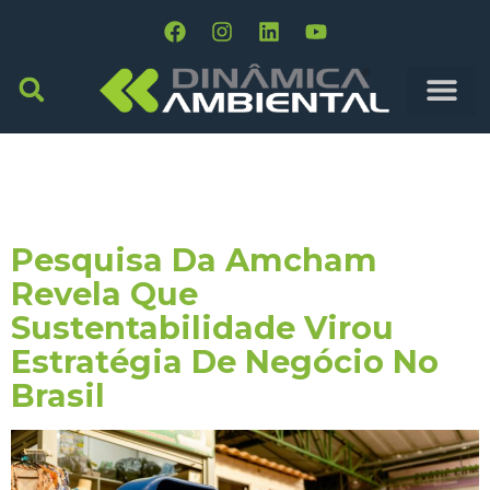
Tag:
Governança
Ambiental
Pesquisa Da Amcham
Revela Que
Sustentabilidade Virou
Estratégia De Negócio No
Brasil