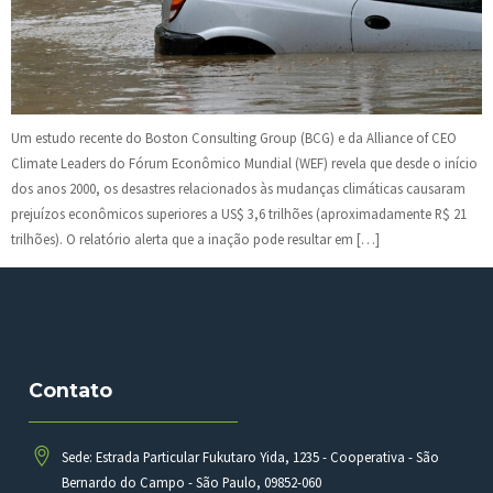
Um estudo recente do Boston Consulting Group (BCG) e da Alliance of CEO
Climate Leaders do Fórum Econômico Mundial (WEF) revela que desde o início
dos anos 2000, os desastres relacionados às mudanças climáticas causaram
prejuízos econômicos superiores a US$ 3,6 trilhões (aproximadamente R$ 21
trilhões). O relatório alerta que a inação pode resultar em […]
Contato
Sede: Estrada Particular Fukutaro Yida, 1235 - Cooperativa - São
Bernardo do Campo - São Paulo, 09852-060