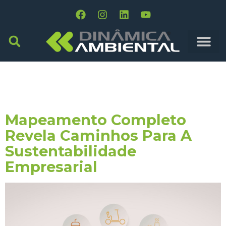
Tag:
Implementação
Imediata
Mapeamento Completo
Revela Caminhos Para A
Sustentabilidade
Empresarial