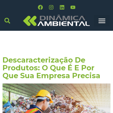
Tag:
Inovação Em
Gestão
Descaracterização De
Produtos: O Que É E Por
Que Sua Empresa Precisa