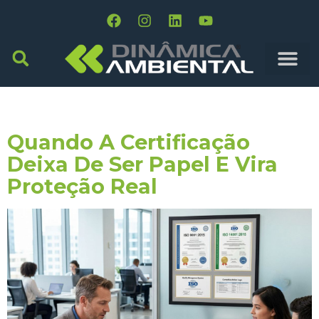
Tag:
ISO 9001
Quando A Certificação
Deixa De Ser Papel E Vira
Proteção Real