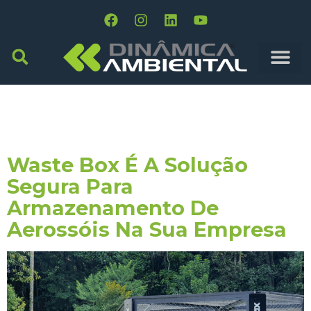
Tag:
Lacre De
Segurança
Waste Box É A Solução
Segura Para
Armazenamento De
Aerossóis Na Sua Empresa