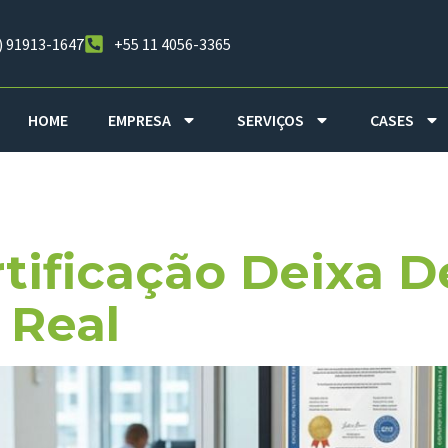
) 91913-1647
+55 11 4056-3365
HOME
EMPRESA
SERVIÇOS
CASES
amento De Ri
ificação Deixa De
 Real