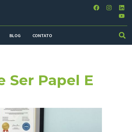
BLOG
CONTATO
sco
 Ser Papel E