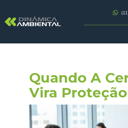
(11
Tag:
Mape
Quando A Cert
Vira Proteção