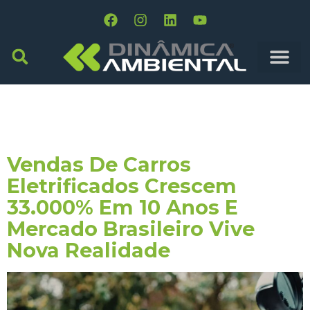
Tag:
Mercado
Brasileiro
Vendas De Carros
Eletrificados Crescem
33.000% Em 10 Anos E
Mercado Brasileiro Vive
Nova Realidade