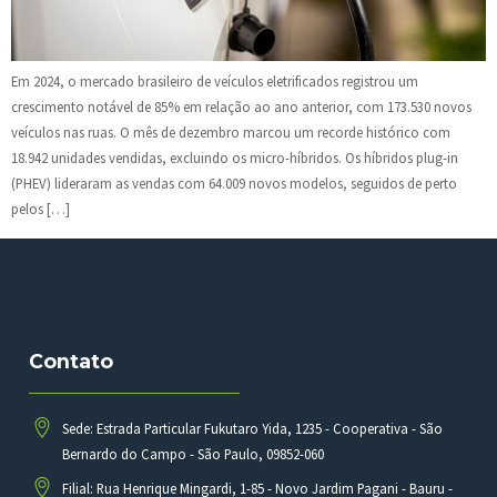
Em 2024, o mercado brasileiro de veículos eletrificados registrou um
crescimento notável de 85% em relação ao ano anterior, com 173.530 novos
veículos nas ruas. O mês de dezembro marcou um recorde histórico com
18.942 unidades vendidas, excluindo os micro-híbridos. Os híbridos plug-in
(PHEV) lideraram as vendas com 64.009 novos modelos, seguidos de perto
pelos […]
Contato
Sede: Estrada Particular Fukutaro Yida, 1235 - Cooperativa - São
Bernardo do Campo - São Paulo, 09852-060
Filial: Rua Henrique Mingardi, 1-85 - Novo Jardim Pagani - Bauru -