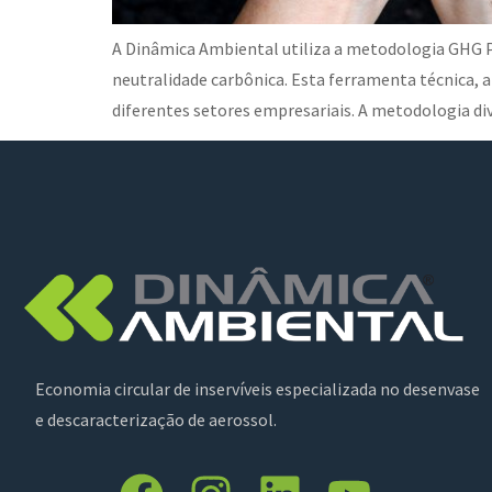
A Dinâmica Ambiental utiliza a metodologia GHG Pr
neutralidade carbônica. Esta ferramenta técnica, a
diferentes setores empresariais. A metodologia di
Economia circular de inservíveis especializada no desenvase
e descaracterização de aerossol.