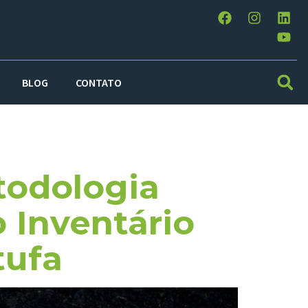
BLOG
CONTATO
rotocol
todologia
 Inventário
tufa