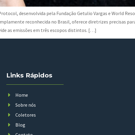
otocol, desenvolvida pela Fundação Getulio Vargas e World Resour
mplamente reconhecida no Brasil, oferece diretrizes precisas par
vide as emissões em três escopos distintos. […]
Links Rápidos
Home
Sobre nós
Coletores
Blog
Contato