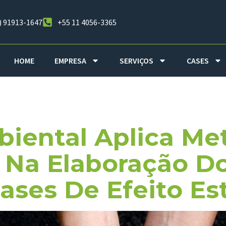
) 91913-1647
+55 11 4056-3365
HOME
EMPRESA
SERVIÇOS
CASES
ologia GHG P
iental Aplica Me
 Na Elaboração Do
ases De Efeito Es