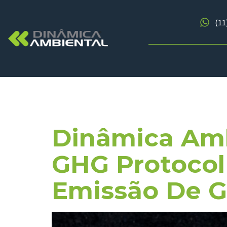
(11
Tag:
Metod
Dinâmica Amb
GHG Protocol
Emissão De G