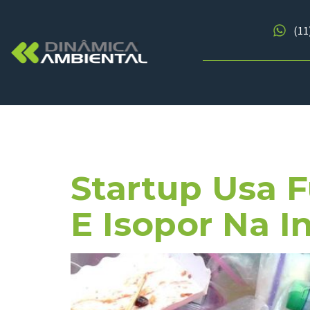
(11
Tag:
Mush
Startup Usa F
E Isopor Na I