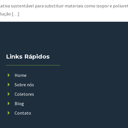
tiva sustentável para substituir materiais como isopor e poliure
olução […]
Links Rápidos
Home
Sobre nós
Coletores
Blog
Contato