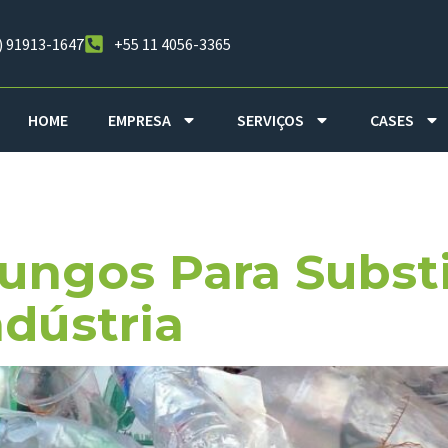
) 91913-1647
+55 11 4056-3365
HOME
EMPRESA
SERVIÇOS
CASES
ungos Para Substi
ndústria