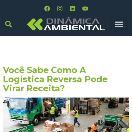
Tag:
Operador
Logístico
Você Sabe Como A
Logística Reversa Pode
Virar Receita?