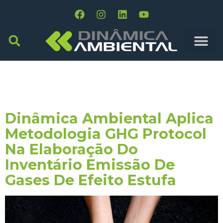
Tag:
Orientações
Específicas
Dinâmica Ambiental Aplica
Metodologia GHG Protocol
Na Elaboração Do
Inventário Emissão De
Gases De Efeito Estufa