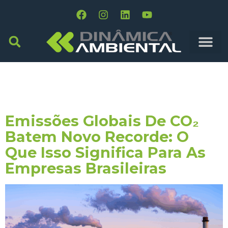
Tag:
Políticas
Descarbonização
Emissões Globais De CO₂
Batem Novo Recorde: O
Que Isso Significa Para As
Empresas Brasileiras