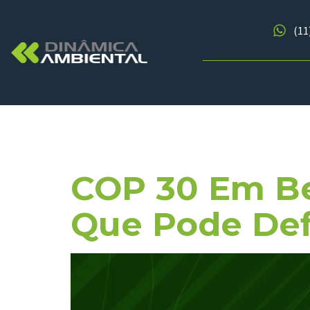
(11
Tag:
Povos
COP 30 Em Be
Que Pode Def