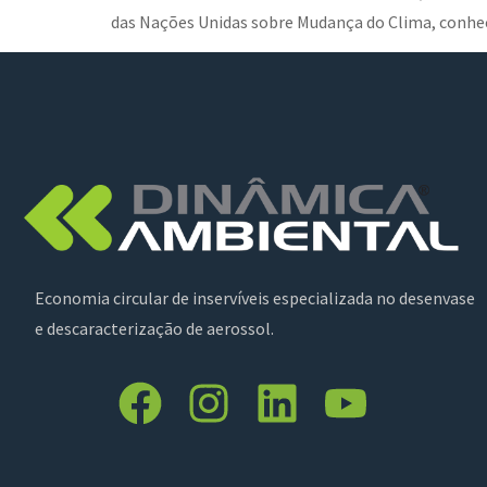
das Nações Unidas sobre Mudança do Clima, conhec
Economia circular de inservíveis especializada no desenvase
e descaracterização de aerossol.