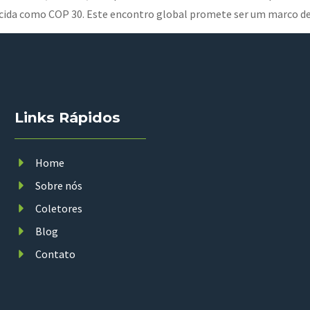
ida como COP 30. Este encontro global promete ser um marco dec
Links Rápidos
Home
Sobre nós
Coletores
Blog
Contato