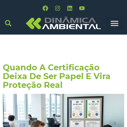
Tag:
Procedimentos
Documentados
Quando A Certificação
Deixa De Ser Papel E Vira
Proteção Real