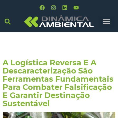
Tag:
Processos
Certificados
A Logística Reversa E A
Descaracterização São
Ferramentas Fundamentais
Para Combater Falsificação
E Garantir Destinação
Sustentável