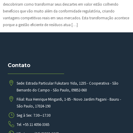
descobriram como transformar seus descartes em valor estão colhendo
benefícios que vão muito além da conformidade regulatória, criando
vantagens competitivas reais em seus mercados. Esta transformação acontece
porque a gestão eficiente de resíduos atua […]
Contato
Sede: Estrada Particular Fukutaro Yida, 1235 - Cooperativa - São
Bernardo do Campo - São Paulo, 09852-060
Filial: Rua Henrique Mingardi, 1-85 - Novo Jardim Pagani - Bauru -
São Paulo, 17024-190
Seg à Sex: 7:30—17:30
Tel: +55 11 4056-3365