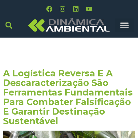
Tag:
Processos
Técnicos
A Logística Reversa E A
Descaracterização São
Ferramentas Fundamentais
Para Combater Falsificação
E Garantir Destinação
Sustentável