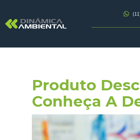
(11
Tag:
Propr
Produto Desc
Conheça A De