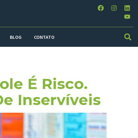
BLOG
CONTATO
ctual
le É Risco.
e Inservíveis