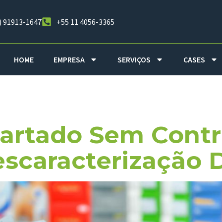
) 91913-1647
+55 11 4056-3365
HOME
EMPRESA
SERVIÇOS
CASES
iedade Intele
artado Sem Contro
scaracterização D