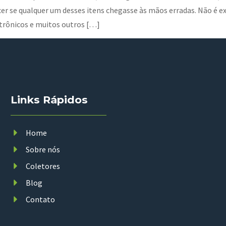
r se qualquer um desses itens chegasse às mãos erradas. Não é ex
etrônicos e muitos outros […]
Links Rápidos
Home
Sobre nós
Coletores
Blog
Contato