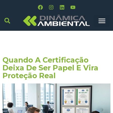
Tag:
Rastreamento
De Resíduo
Quando A Certificação
Deixa De Ser Papel E Vira
Proteção Real