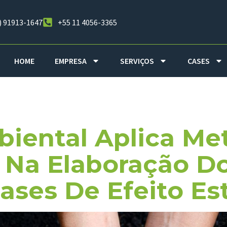
) 91913-1647
+55 11 4056-3365
HOME
EMPRESA
SERVIÇOS
CASES
dade Naciona
iental Aplica Me
 Na Elaboração Do
ases De Efeito Es