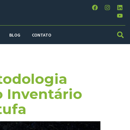
BLOG
CONTATO
l
todologia
 Inventário
tufa