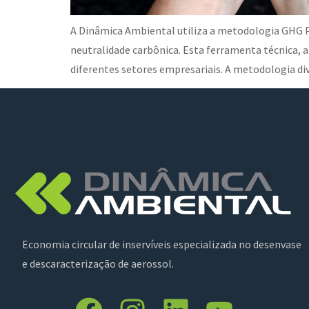
A Dinâmica Ambiental utiliza a metodologia GHG Pr
neutralidade carbônica. Esta ferramenta técnica, a
diferentes setores empresariais. A metodologia di
Economia circular de inservíveis especializada no desenvase
e descaracterização de aerossol.