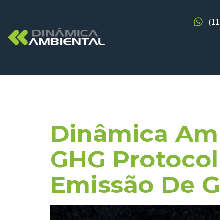
(11
Tag:
Reali
Dinâmica Amb
GHG Protocol
Emissão De G