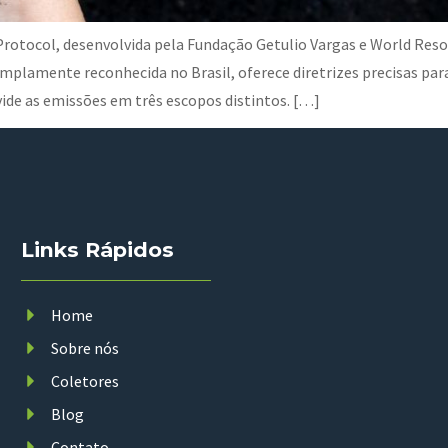
otocol, desenvolvida pela Fundação Getulio Vargas e World Resour
mplamente reconhecida no Brasil, oferece diretrizes precisas par
vide as emissões em três escopos distintos. […]
Links Rápidos
Home
Sobre nós
Coletores
Blog
Contato