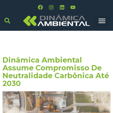
Tag:
Referência
Sustentável
Dinâmica Ambiental
Assume Compromisso De
Neutralidade Carbônica Até
2030