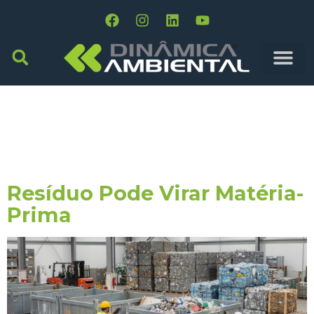
Tag:
Reprocessamento De
Resíduo
Resíduo Pode Virar Matéria-
Prima