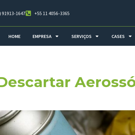
) 91913-1647
+55 11 4056-3365
HOME
EMPRESA
SERVIÇOS
CASES
duos Urbanos
Descartar Aerossó