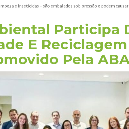
 limpeza e inseticidas – são embalados sob pressão e podem causa
iental Participa
dade E Reciclagem
romovido Pela AB