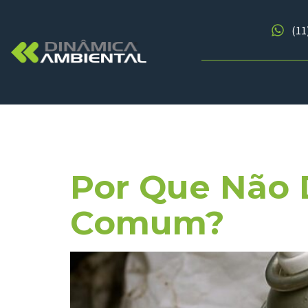
(11
Tag:
Resí
Por Que Não 
Comum?