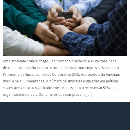
Uma excelente notícia chegou ao mercado brasileiro: a sustentabilidade
deixou de ser tendência para se tornar realidade nas empresas. Segundo o
Panorama da Sustentabilidade Corporativa 2025, elaborado pela Amcham
Brasil e pela Humanizadas, o número de empresas engajadas em práticas
sustentáveis cresceu significativamente, passando a representar 52% das
organizações no país. Os números que comprovam […]