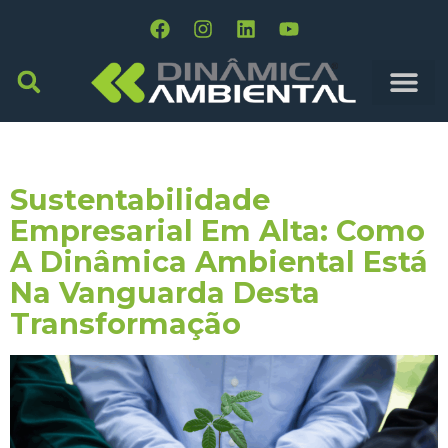
Tag:
Revolução Verde
Sustentabilidade
Empresarial Em Alta: Como
A Dinâmica Ambiental Está
Na Vanguarda Desta
Transformação