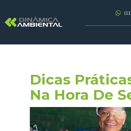
(11
Tag:
Rotin
Dicas Prátic
Na Hora De Se