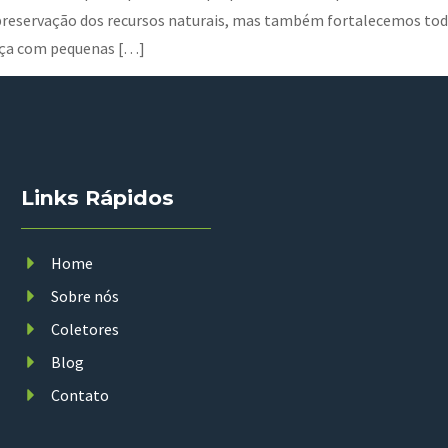
reservação dos recursos naturais, mas também fortalecemos toda
ença com pequenas […]
Links Rápidos
Home
Sobre nós
Coletores
Blog
Contato