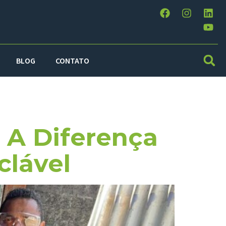
BLOG
CONTATO
 A Diferença
clável